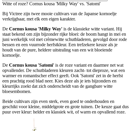
Witte of roze? Cornus kousa 'Milky Way' vs. 'Satomi'
Bij Victree zijn twee mooie cultivars van de Japanse kornoelje
verkrijgbaar, met elk een eigen karakter.
De
Cornus kousa 'Milky Way'
is de klassieke witte variant. Hij
staat bekend om zijn bijzonder rijke bloei: de boom hangt in mei en
juni werkelijk vol met crèmewitte schutbladeren, gevolgd door rode
bessen en een vuurrode herfstkleur. Een trefzekere keuze als je
houdt van de pure, heldere uitstraling van een wit bloeiende
kornoelje.
De
Cornus kousa 'Satomi'
is de roze variant en daarmee net wat
opvallender. De schutbladeren kleuren zacht- tot dieproze, wat een
warmer en romantischer effect geeft. Ook 'Satomi' zet in de herfst
een prachtig rood blad neer. Kies deze als je iets bijzonders en
kleurrijks zoekt dat zich onderscheidt van de gangbare witte
bloesembomen.
Beide cultivars zijn even sterk, even goed te onderhouden en
geschikt voor kleine, middelgrote en grote tuinen. De keuze gaat dus
puur over kleur: helder en klassiek wit, of warm en opvallend roze.