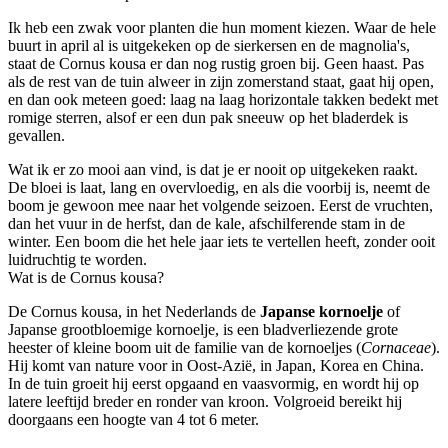
Ik heb een zwak voor planten die hun moment kiezen. Waar de hele
buurt in april al is uitgekeken op de sierkersen en de magnolia's,
staat de Cornus kousa er dan nog rustig groen bij. Geen haast. Pas
als de rest van de tuin alweer in zijn zomerstand staat, gaat hij open,
en dan ook meteen goed: laag na laag horizontale takken bedekt met
romige sterren, alsof er een dun pak sneeuw op het bladerdek is
gevallen.
Wat ik er zo mooi aan vind, is dat je er nooit op uitgekeken raakt.
De bloei is laat, lang en overvloedig, en als die voorbij is, neemt de
boom je gewoon mee naar het volgende seizoen. Eerst de vruchten,
dan het vuur in de herfst, dan de kale, afschilferende stam in de
winter. Een boom die het hele jaar iets te vertellen heeft, zonder ooit
luidruchtig te worden.
Wat is de Cornus kousa?
De Cornus kousa, in het Nederlands de
Japanse kornoelje
of
Japanse grootbloemige kornoelje, is een bladverliezende grote
heester of kleine boom uit de familie van de kornoeljes (
Cornaceae
).
Hij komt van nature voor in Oost-Azië, in Japan, Korea en China.
In de tuin groeit hij eerst opgaand en vaasvormig, en wordt hij op
latere leeftijd breder en ronder van kroon. Volgroeid bereikt hij
doorgaans een hoogte van 4 tot 6 meter.