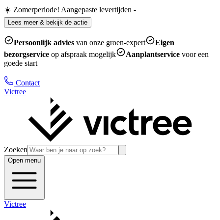
☀️ Zomerperiode! Aangepaste levertijden
-
Lees meer & bekijk de actie
Persoonlijk advies
van onze groen-expert
Eigen
bezorgservice
op afspraak mogelijk
Aanplantservice
voor een
goede start
Contact
Victree
Zoeken
Open menu
Victree