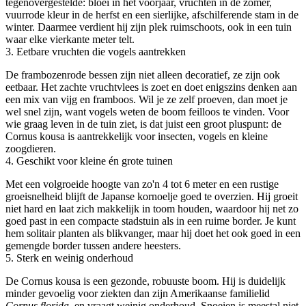
tegenovergestelde: bloei in het voorjaar, vruchten in de zomer,
vuurrode kleur in de herfst en een sierlijke, afschilferende stam in de
winter. Daarmee verdient hij zijn plek ruimschoots, ook in een tuin
waar elke vierkante meter telt.
3. Eetbare vruchten die vogels aantrekken
De frambozenrode bessen zijn niet alleen decoratief, ze zijn ook
eetbaar. Het zachte vruchtvlees is zoet en doet enigszins denken aan
een mix van vijg en framboos. Wil je ze zelf proeven, dan moet je
wel snel zijn, want vogels weten de boom feilloos te vinden. Voor
wie graag leven in de tuin ziet, is dat juist een groot pluspunt: de
Cornus kousa is aantrekkelijk voor insecten, vogels en kleine
zoogdieren.
4. Geschikt voor kleine én grote tuinen
Met een volgroeide hoogte van zo'n 4 tot 6 meter en een rustige
groeisnelheid blijft de Japanse kornoelje goed te overzien. Hij groeit
niet hard en laat zich makkelijk in toom houden, waardoor hij net zo
goed past in een compacte stadstuin als in een ruime border. Je kunt
hem solitair planten als blikvanger, maar hij doet het ook goed in een
gemengde border tussen andere heesters.
5. Sterk en weinig onderhoud
De Cornus kousa is een gezonde, robuuste boom. Hij is duidelijk
minder gevoelig voor ziekten dan zijn Amerikaanse familielid
Cornus florida
, en vraagt weinig onderhoud. Snoeien is meestal niet