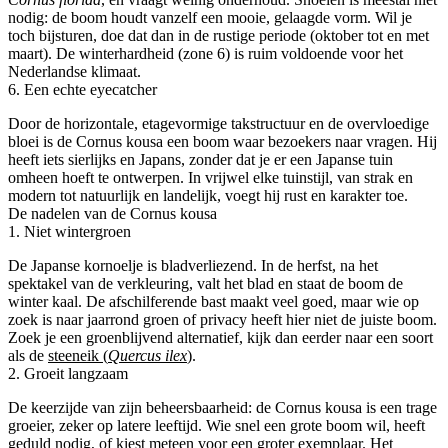
nodig: de boom houdt vanzelf een mooie, gelaagde vorm. Wil je
toch bijsturen, doe dat dan in de rustige periode (oktober tot en met
maart). De winterhardheid (zone 6) is ruim voldoende voor het
Nederlandse klimaat.
6. Een echte eyecatcher
Door de horizontale, etagevormige takstructuur en de overvloedige
bloei is de Cornus kousa een boom waar bezoekers naar vragen. Hij
heeft iets sierlijks en Japans, zonder dat je er een Japanse tuin
omheen hoeft te ontwerpen. In vrijwel elke tuinstijl, van strak en
modern tot natuurlijk en landelijk, voegt hij rust en karakter toe.
De nadelen van de Cornus kousa
1. Niet wintergroen
De Japanse kornoelje is bladverliezend. In de herfst, na het
spektakel van de verkleuring, valt het blad en staat de boom de
winter kaal. De afschilferende bast maakt veel goed, maar wie op
zoek is naar jaarrond groen of privacy heeft hier niet de juiste boom.
Zoek je een groenblijvend alternatief, kijk dan eerder naar een soort
als de
steeneik (
Quercus ilex
)
.
2. Groeit langzaam
De keerzijde van zijn beheersbaarheid: de Cornus kousa is een trage
groeier, zeker op latere leeftijd. Wie snel een grote boom wil, heeft
geduld nodig, of kiest meteen voor een groter exemplaar. Het