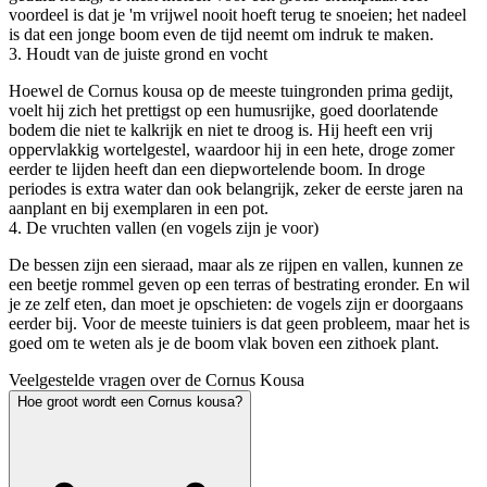
voordeel is dat je 'm vrijwel nooit hoeft terug te snoeien; het nadeel
is dat een jonge boom even de tijd neemt om indruk te maken.
3. Houdt van de juiste grond en vocht
Hoewel de Cornus kousa op de meeste tuingronden prima gedijt,
voelt hij zich het prettigst op een humusrijke, goed doorlatende
bodem die niet te kalkrijk en niet te droog is. Hij heeft een vrij
oppervlakkig wortelgestel, waardoor hij in een hete, droge zomer
eerder te lijden heeft dan een diepwortelende boom. In droge
periodes is extra water dan ook belangrijk, zeker de eerste jaren na
aanplant en bij exemplaren in een pot.
4. De vruchten vallen (en vogels zijn je voor)
De bessen zijn een sieraad, maar als ze rijpen en vallen, kunnen ze
een beetje rommel geven op een terras of bestrating eronder. En wil
je ze zelf eten, dan moet je opschieten: de vogels zijn er doorgaans
eerder bij. Voor de meeste tuiniers is dat geen probleem, maar het is
goed om te weten als je de boom vlak boven een zithoek plant.
Veelgestelde vragen over de Cornus Kousa
Hoe groot wordt een Cornus kousa?