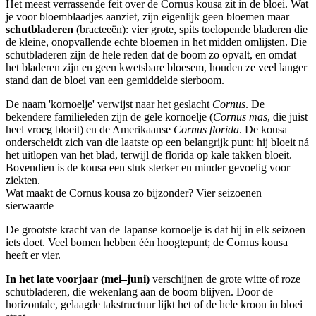
Het meest verrassende feit over de Cornus kousa zit in de bloei. Wat
je voor bloemblaadjes aanziet, zijn eigenlijk geen bloemen maar
schutbladeren
(bracteeën): vier grote, spits toelopende bladeren die
de kleine, onopvallende echte bloemen in het midden omlijsten. Die
schutbladeren zijn de hele reden dat de boom zo opvalt, en omdat
het bladeren zijn en geen kwetsbare bloesem, houden ze veel langer
stand dan de bloei van een gemiddelde sierboom.
De naam 'kornoelje' verwijst naar het geslacht
Cornus
. De
bekendere familieleden zijn de gele kornoelje (
Cornus mas
, die juist
heel vroeg bloeit) en de Amerikaanse
Cornus florida
. De kousa
onderscheidt zich van die laatste op een belangrijk punt: hij bloeit ná
het uitlopen van het blad, terwijl de florida op kale takken bloeit.
Bovendien is de kousa een stuk sterker en minder gevoelig voor
ziekten.
Wat maakt de Cornus kousa zo bijzonder? Vier seizoenen
sierwaarde
De grootste kracht van de Japanse kornoelje is dat hij in elk seizoen
iets doet. Veel bomen hebben één hoogtepunt; de Cornus kousa
heeft er vier.
In het late voorjaar (mei–juni)
verschijnen de grote witte of roze
schutbladeren, die wekenlang aan de boom blijven. Door de
horizontale, gelaagde takstructuur lijkt het of de hele kroon in bloei