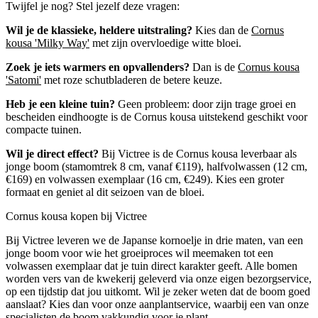
Twijfel je nog? Stel jezelf deze vragen:
Wil je de klassieke, heldere uitstraling?
Kies dan de
Cornus
kousa 'Milky Way'
met zijn overvloedige witte bloei.
Zoek je iets warmers en opvallenders?
Dan is de
Cornus kousa
'Satomi'
met roze schutbladeren de betere keuze.
Heb je een kleine tuin?
Geen probleem: door zijn trage groei en
bescheiden eindhoogte is de Cornus kousa uitstekend geschikt voor
compacte tuinen.
Wil je direct effect?
Bij Victree is de Cornus kousa leverbaar als
jonge boom (stamomtrek 8 cm, vanaf €119), halfvolwassen (12 cm,
€169) en volwassen exemplaar (16 cm, €249). Kies een groter
formaat en geniet al dit seizoen van de bloei.
Cornus kousa kopen bij Victree
Bij Victree leveren we de Japanse kornoelje in drie maten, van een
jonge boom voor wie het groeiproces wil meemaken tot een
volwassen exemplaar dat je tuin direct karakter geeft. Alle bomen
worden vers van de kwekerij geleverd via onze eigen bezorgservice,
op een tijdstip dat jou uitkomt. Wil je zeker weten dat de boom goed
aanslaat? Kies dan voor onze aanplantservice, waarbij een van onze
specialisten de boom vakkundig voor je plant.