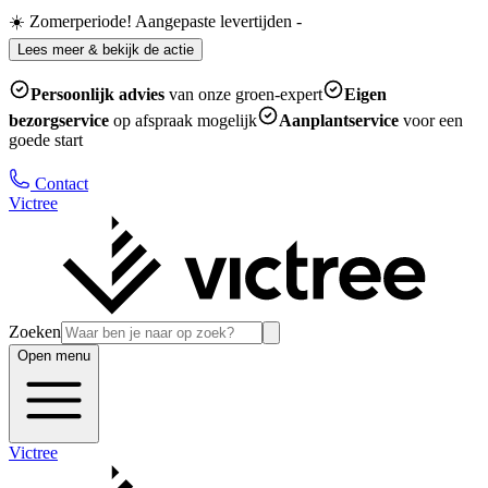
☀️ Zomerperiode! Aangepaste levertijden
-
Lees meer & bekijk de actie
Persoonlijk advies
van onze groen-expert
Eigen
bezorgservice
op afspraak mogelijk
Aanplantservice
voor een
goede start
Contact
Victree
Zoeken
Open menu
Victree