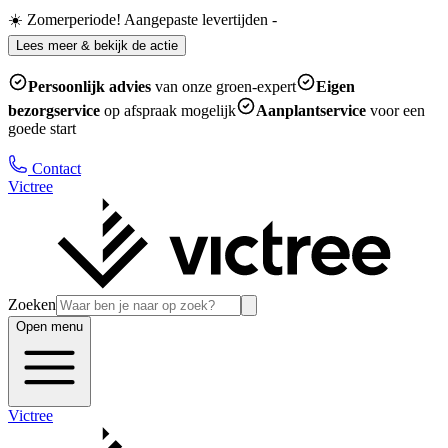
☀️ Zomerperiode! Aangepaste levertijden
-
Lees meer & bekijk de actie
Persoonlijk advies
van onze groen-expert
Eigen
bezorgservice
op afspraak mogelijk
Aanplantservice
voor een
goede start
Contact
Victree
Zoeken
Open menu
Victree