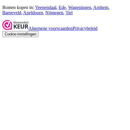
Bomen kopen in:
Veenendaal
,
Ede
,
Wageningen
,
Arnhem
,
Barneveld
,
Apeldoorn
,
Nijmegen
,
Tiel
Algemene voorwaarden
Privacybeleid
Cookie-instellingen