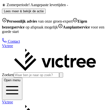
☀️ Zomerperiode! Aangepaste levertijden
-
Lees meer & bekijk de actie
Persoonlijk advies
van onze groen-expert
Eigen
bezorgservice
op afspraak mogelijk
Aanplantservice
voor een
goede start
Contact
Victree
Zoeken
Open menu
Victree