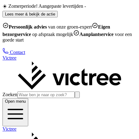
☀️ Zomerperiode! Aangepaste levertijden
-
Lees meer & bekijk de actie
Persoonlijk advies
van onze groen-expert
Eigen
bezorgservice
op afspraak mogelijk
Aanplantservice
voor een
goede start
Contact
Victree
Zoeken
Open menu
Victree