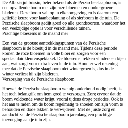
De Albizia julibrissin, beter bekend als de Perzische slaapboom, is
een opvallende boom met zijn roze bloemen en donkergroene
bladeren. Deze boom valt op in elke omgeving en is daarom een
geliefde keuze voor laanbeplanting of als sierboom in de tuin. De
Perzische slaapboom gedijt goed op alle grondsoorten, waardoor het
een veelzijdige optie is voor verschillende tuinen.
Prachtige bloesems in de maand mei
Een van de grootste aantrekkingspunten van de Perzische
slaapboom is de bloeitijd in de maand mei. Tijdens deze periode
komen de roze bloemen in volle bloei en zorgen voor een
spectaculair kleurenspektakel. De bloesems trekken vlinders en bijen
aan, wat zorgt voor extra leven in de tuin. Houd er wel rekening
mee dat de Perzische slaapboom niet wintergroen is, dus in de
winter verliest hij zijn bladeren.
Verzorging van de Perzische slaapboom
Hoewel de Perzische slaapboom weinig onderhoud nodig heeft, is
het toch belangrijk om hem goed te verzorgen. Zorg ervoor dat de
boom voldoende water krijgt, vooral tijdens droge periodes. Ook is
het aan te raden om de boom regelmatig te snoeien om zijn vorm te
behouden en dode takken te verwijderen. Met de juiste zorg en
aandacht zal de Perzische slaapboom jarenlang een prachtige
toevoeging aan je tuin zijn.